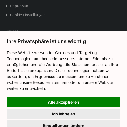
Impressum
Cookie-Einstellungen
NEWS
Ihre Privatsphäre ist uns wichtig
Holzfenster RTL Test 2026: CDM-Holzfenster als Premium- Hersteller
für Holzfenster in Deutschland
Diese Website verwendet Cookies und Targeting
Januar 16, 2026
Technologien, um Ihnen ein besseres Internet-Erlebnis zu
ermöglichen und die Werbung, die Sie sehen, besser an Ihre
Schalldämmung von Holzfenstern – was sagt die Wissenschaft dazu?
Bedürfnisse anzupassen. Diese Technologien nutzen wir
September 23, 2025
außerdem, um Ergebnisse zu messen, um zu verstehen,
woher unsere Besucher kommen oder um unsere Website
weiter zu entwickeln.
Alle akzeptieren
Ich lehne ab
Copyrights © 2026. All Rights Reserved.
Einstellungen ändern