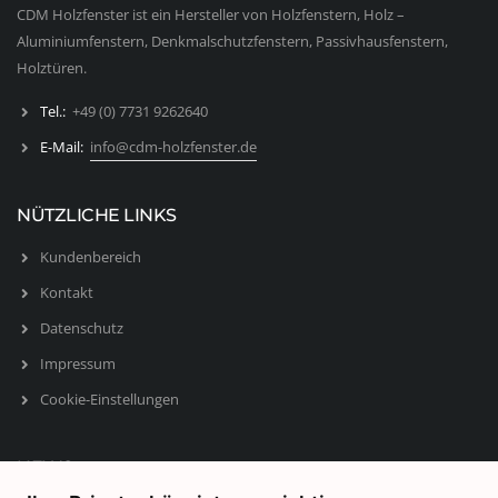
CDM Holzfenster ist ein Hersteller von Holzfenstern, Holz –
Aluminiumfenstern, Denkmalschutzfenstern, Passivhausfenstern,
Holztüren.
Tel.:
+49 (0) 7731 9262640
E-Mail:
info@cdm-holzfenster.de
NÜTZLICHE LINKS
Kundenbereich
Kontakt
Datenschutz
Impressum
Cookie-Einstellungen
NEWS