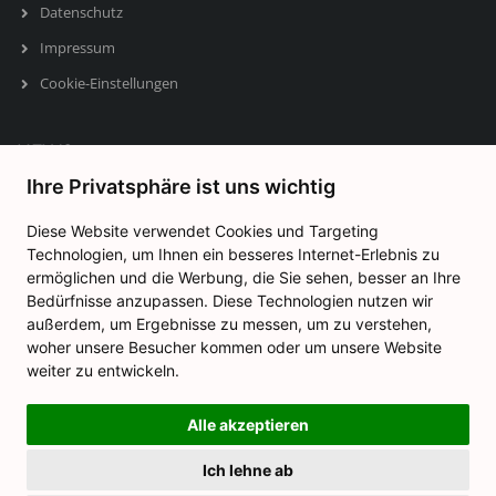
Datenschutz
Impressum
Cookie-Einstellungen
NEWS
Ihre Privatsphäre ist uns wichtig
Holzfenster RTL Test 2026: CDM-Holzfenster als Premium- Hersteller
für Holzfenster in Deutschland
Diese Website verwendet Cookies und Targeting
Januar 16, 2026
Technologien, um Ihnen ein besseres Internet-Erlebnis zu
ermöglichen und die Werbung, die Sie sehen, besser an Ihre
Schalldämmung von Holzfenstern – was sagt die Wissenschaft dazu?
Bedürfnisse anzupassen. Diese Technologien nutzen wir
September 23, 2025
außerdem, um Ergebnisse zu messen, um zu verstehen,
woher unsere Besucher kommen oder um unsere Website
weiter zu entwickeln.
Alle akzeptieren
Ich lehne ab